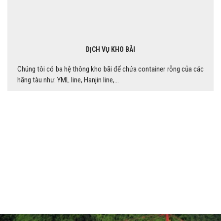
DỊCH VỤ KHO BÃI
Chúng tôi có ba hệ thông kho bãi để chứa container rỗng của các
hãng tàu như: YML line, Hanjin line,...
DỰ ÁN TIÊU BIỂU
Thời gian qua GREEN LIEN CHIEU LOGISTICS đã hợp tác với nhiều
cá nhân, doanh nghiệp lớn và nhận được những phản hồi tích cực từ
phía đối tác.