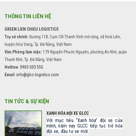
THÔNG TIN LIÊN HỆ
GREEN LIEN CHIEU LOGISTICS
Trụ sở chính:
Đường 11B, Cụm CN Thanh Vinh mở rộng, xã Hoà Liên,
huyện Hòa Vang, Tp. Đà Nẵng, Việt Nam
Văn Phòng làm việc:
179 Nguyễn Phước Nguyên, phường An Khê, quận
Thanh Khê, Tp. Đà Nẵng, Việt Nam
Hotline
:
0903 503 555
Email
:
info@glcc-logistics.com
TIN TỨC & SỰ KIỆN
XANH HÓA ĐỘI XE GLCC
Với mục tiêu “Xanh hóa” đội xe của
mình, năm nay GLCC tiếp tục trẻ hóa
đội xe, đầu tư xe mới.