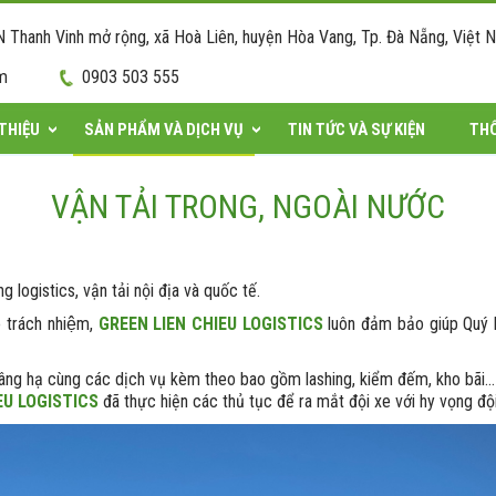
hanh Vinh mở rộng, xã Hoà Liên, huyện Hòa Vang, Tp. Đà Nẵng, Việt 
om
0903 503 555
 THIỆU
SẢN PHẨM VÀ DỊCH VỤ
TIN TỨC VÀ SỰ KIỆN
THÔ
VẬN TẢI TRONG, NGOÀI NƯỚC
 logistics, vận tải nội địa và quốc tế.
ó trách nhiệm,
GREEN LIEN CHIEU LOGISTICS
luôn đảm bảo giúp Quý k
ng hạ cùng các dịch vụ kèm theo bao gồm lashing, kiểm đếm, kho bãi... l
EU LOGISTICS
đã thực hiện các thủ tục để ra mắt đội xe với hy vọng độ